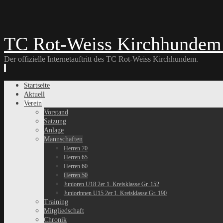
TC Rot-Weiss Kirchhundem 
Der offizielle Internetauftritt des TC Rot-Weiss Kirchhundem.
Skip
Startseite
to
Aktuell
content
Verein
Vorstand
Satzung
Anlage
Mannschaften
Herren 70
Herren 65
Herren 60
Herren 50
Junioren U18 2er 1. Kreisklasse Gr. 152
Juniorinnen U15 2er 1. Kreisklasse Gr. 190
Training
Mitgliedschaft
Chronik