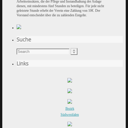
Arbeitseinsätzen, die der Pflege und Instandhaltung der Anlage
dienen, mit mindestens fünf Stunden zu beteiligen. Für jede nicht
geleistete Stunde erhebt der Verein eine Zahlung von 10€. Der
Vorstand entscheidet über die zu zahlenden Entgelte.
Suche
Links
Bezirk
Südwestfalen