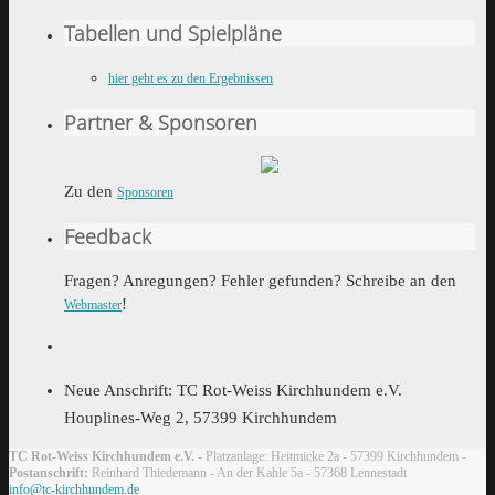
Tabellen und Spielpläne
hier geht es zu den Ergebnissen
Partner & Sponsoren
Zu den
Sponsoren
Feedback
Fragen? Anregungen? Fehler gefunden? Schreibe an den
!
Webmaster
Neue Anschrift: TC Rot-Weiss Kirchhundem e.V.
Houplines-Weg 2, 57399 Kirchhundem
TC Rot-Weiss Kirchhundem e.V.
- Platzanlage: Heitmicke 2a - 57399 Kirchhundem -
Postanschrift:
Reinhard Thiedemann - An der Kahle 5a - 57368 Lennestadt
info@tc-kirchhundem.de