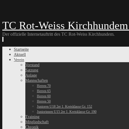
TC Rot-Weiss Kirchhundem 
Der offizielle Internetauftritt des TC Rot-Weiss Kirchhundem.
Skip
Startseite
to
Aktuell
content
Verein
Vorstand
Satzung
Anlage
Mannschaften
Herren 70
Herren 65
Herren 60
Herren 50
Junioren U18 2er 1. Kreisklasse Gr. 152
Juniorinnen U15 2er 1. Kreisklasse Gr. 190
Training
Mitgliedschaft
Chronik