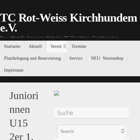
TC Rot-Weiss Kirchhundem
e.V.
Der offizielle Internetauftritt des TC Rot-Weiss Kirchhundem.
Startseite
Aktuell
Verein
Termine
Platzbelegung und Reservierung
Service
NEU: Vereinsshop
Impressum
Juniori
nnen
Suche
U15
2er 1.