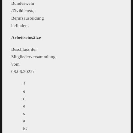
Bundeswehr
/Zivildienst/,
Berufsausbildung
befinden.
Arbeitseinsätze
Beschluss der
Mitgliederversammlung
vom
08.06.2022:
J
e
d
e
s
a
kt