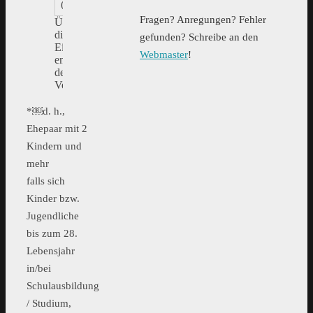
(1 Saison)
Fragen? Anregungen? Fehler
Über
die
gefunden? Schreibe an den
Einstufung
Webmaster
!
entscheidet
der
Vorstand.
*￼d. h.,
Ehepaar mit 2
Kindern und
mehr
falls sich
Kinder bzw.
Jugendliche
bis zum 28.
Lebensjahr
in/bei
Schulausbildung
/ Studium,