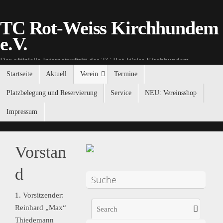
TC Rot-Weiss Kirchhundem
e.V.
Der offizielle Internetauftritt des TC Rot-Weiss Kirchhundem.
Startseite
Aktuell
Verein
Termine
Platzbelegung und Reservierung
Service
NEU: Vereinsshop
Impressum
Vorstan
d
Suche
1. Vorsitzender:
Reinhard „Max“
Thiedemann