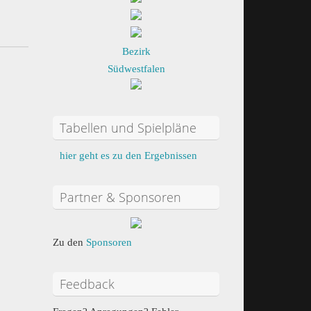
Bezirk
Südwestfalen
Tabellen und Spielpläne
hier geht es zu den Ergebnissen
Partner & Sponsoren
Zu den
Sponsoren
Feedback