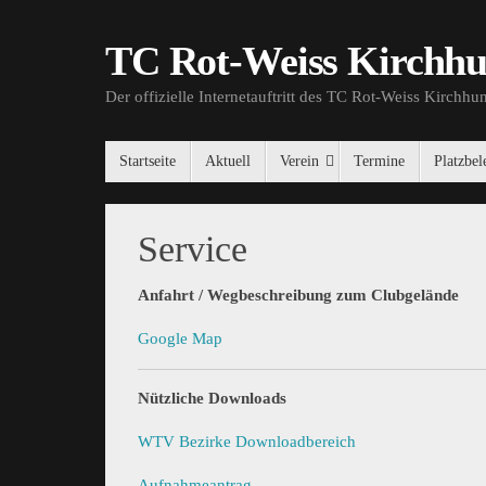
TC Rot-Weiss Kirchhu
Der offizielle Internetauftritt des TC Rot-Weiss Kirchh
Startseite
Aktuell
Verein
Termine
Platzbe
Service
Anfahrt / Wegbeschreibung zum Clubgelände
Google Map
Nützliche Downloads
WTV Bezirke Downloadbereich
Aufnahmeantrag