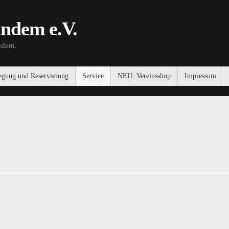
ndem e.V.
undem.
legung und Reservierung
Service
NEU: Vereinsshop
Impressum