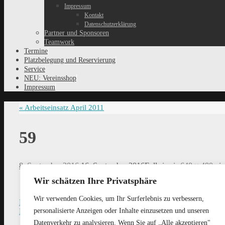
Impressum
Kontakt
Datenschutzerklärung
Partner und Sponsoren
Teamwork
Termine
Platzbelegung und Reservierung
Service
NEU: Vereinsshop
Impressum
«
Arbeitseinsatz April 2011
59
8. September 2016
16. September 2016
Full size is
640 × 480
pix
Wir schätzen Ihre Privatsphäre
Wir verwenden Cookies, um Ihr Surferlebnis zu verbessern,
Previous image
personalisierte Anzeigen oder Inhalte einzusetzen und unseren
Next image
Datenverkehr zu analysieren. Wenn Sie auf „Alle akzeptieren"