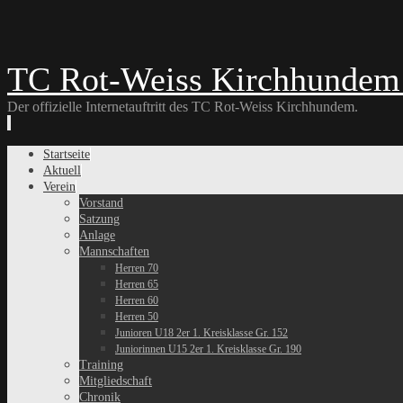
TC Rot-Weiss Kirchhundem 
Der offizielle Internetauftritt des TC Rot-Weiss Kirchhundem.
Skip
Startseite
to
Aktuell
content
Verein
Vorstand
Satzung
Anlage
Mannschaften
Herren 70
Herren 65
Herren 60
Herren 50
Junioren U18 2er 1. Kreisklasse Gr. 152
Juniorinnen U15 2er 1. Kreisklasse Gr. 190
Training
Mitgliedschaft
Chronik