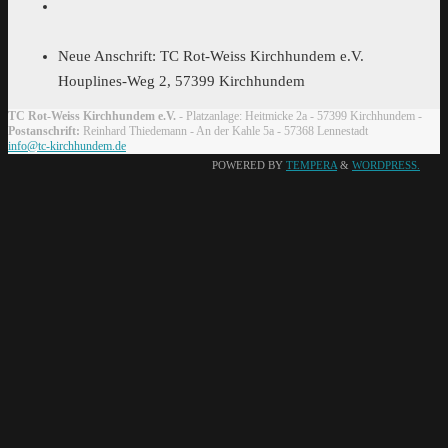
Neue Anschrift: TC Rot-Weiss Kirchhundem e.V.
Houplines-Weg 2, 57399 Kirchhundem
TC Rot-Weiss Kirchhundem e.V.
- Platzanlage: Heitmicke 2a - 57399 Kirchhundem -
Postanschrift:
Reinhard Thiedemann - An der Kahle 5a - 57368 Lennestadt
info@tc-kirchhundem.de
POWERED BY
TEMPERA
&
WORDPRESS.