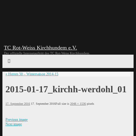
TC Rot-Weiss Kirchhundem e.V.
Der offizielle Internetauftritt des TC Rot-Weiss Kirchhundem.
«
Herren 50 – Wintersaison 2014-15
2015-01-17_kirchh-werdohl_01
17. September 2016
17. September 2016
Full size is
2048 × 1536
pixels
Previous image
Next image