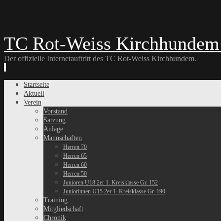
TC Rot-Weiss Kirchhundem 
Der offizielle Internetauftritt des TC Rot-Weiss Kirchhundem.
Skip
Startseite
to
Aktuell
content
Verein
Vorstand
Satzung
Anlage
Mannschaften
Herren 70
Herren 65
Herren 60
Herren 50
Junioren U18 2er 1. Kreisklasse Gr. 152
Juniorinnen U15 2er 1. Kreisklasse Gr. 190
Training
Mitgliedschaft
Chronik