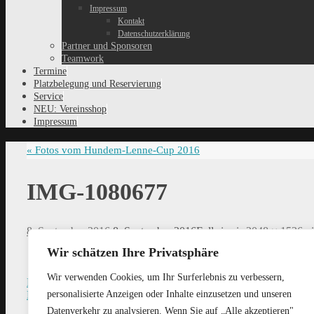
Impressum
Kontakt
Datenschutzerklärung
Partner und Sponsoren
Teamwork
Termine
Platzbelegung und Reservierung
Service
NEU: Vereinsshop
Impressum
«
Fotos vom Hundem-Lenne-Cup 2016
IMG-1080677
8. September 2016
8. September 2016
Full size is
2048 × 1536
pi
Wir schätzen Ihre Privatsphäre
Wir verwenden Cookies, um Ihr Surferlebnis zu verbessern,
Previous image
personalisierte Anzeigen oder Inhalte einzusetzen und unseren
Next image
Datenverkehr zu analysieren. Wenn Sie auf „Alle akzeptieren"