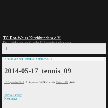
TC Rot-Weiss Kirchhundem e.V.
Der offizielle Internetauftritt des TC Rot-Weiss Kirchhundem.
«
Fotos von den Herren 50 Sommer 2014
2014-05-17_tennis_09
17. September 2016
17. September 2016
Full size is
2048 × 1536
pixels
Previous image
Next image