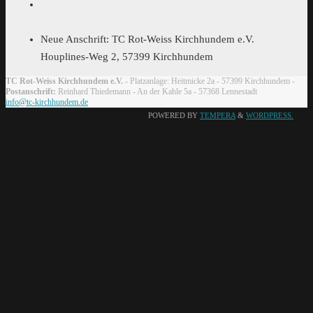
Neue Anschrift: TC Rot-Weiss Kirchhundem e.V.
Houplines-Weg 2, 57399 Kirchhundem
TC Rot-Weiss Kirchhundem e.V.
- Platzanlage: Heitmicke 2a - 57399 Kirchhundem -
Postanschrift:
Reinhard Thiedemann - An der Kahle 5a - 57368 Lennestadt
info@tc-kirchhundem.de
POWERED BY
TEMPERA
&
WORDPRESS.