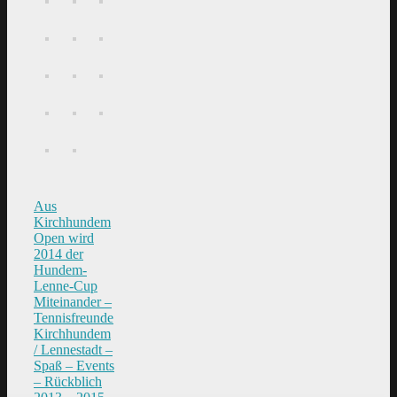
Aus
Kirchhundem
Open wird
2014 der
Hundem-
Lenne-Cup
Miteinander –
Tennisfreunde
Kirchhundem
/ Lennestadt –
Spaß – Events
– Rückblich