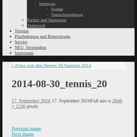
Impressum
Kontakt
Datenschutzerklärung
Partner und Sponsoren
Teamwork
Termine
Platzbelegung und Reservierung
Service
NEU: Vereinsshop
Impressum
«
Fotos von den Herren 50 Sommer 2014
2014-08-30_tennis_20
17. September 2016
17. September 2016
Full size is
2048
× 1536
pixels
Previous image
Next image