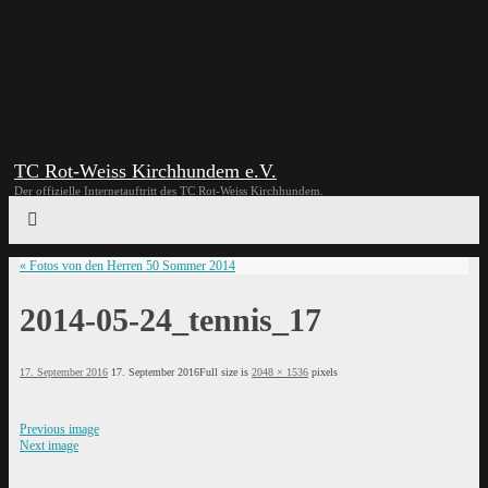
TC Rot-Weiss Kirchhundem e.V.
Der offizielle Internetauftritt des TC Rot-Weiss Kirchhundem.
«
Fotos von den Herren 50 Sommer 2014
2014-05-24_tennis_17
17. September 2016
17. September 2016
Full size is
2048 × 1536
pixels
Previous image
Next image