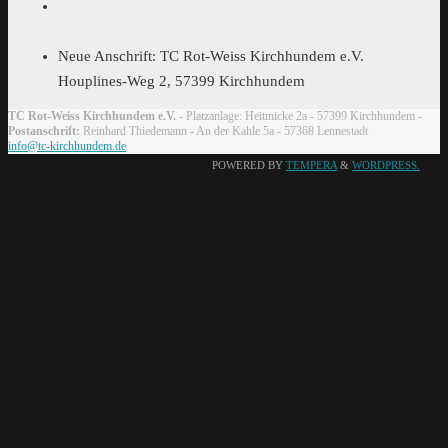
Neue Anschrift: TC Rot-Weiss Kirchhundem e.V.
Houplines-Weg 2, 57399 Kirchhundem
TC Rot-Weiss Kirchhundem e.V.
- Platzanlage: Heitmicke 2a - 57399 Kirchhundem -
Postanschrift:
Reinhard Thiedemann - An der Kahle 5a - 57368 Lennestadt
info@tc-kirchhundem.de
POWERED BY
TEMPERA
&
WORDPRESS.