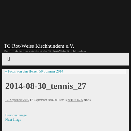
TC Rot-Weiss Kirchhundem e.V.
Der offizielle Internetauftritt des TC Rot-Weiss Kirchhundem.
«
Fotos von den Herren 50 Sommer 2014
2014-08-30_tennis_27
17. September 2016
17. September 2016
Full size is
2048 × 1536
pixels
Previous image
Next image