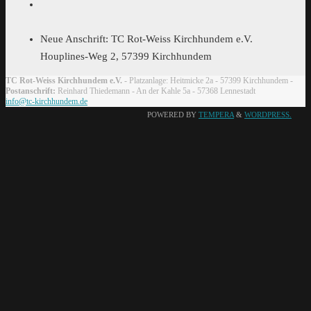
Neue Anschrift: TC Rot-Weiss Kirchhundem e.V.
Houplines-Weg 2, 57399 Kirchhundem
TC Rot-Weiss Kirchhundem e.V.
- Platzanlage: Heitmicke 2a - 57399 Kirchhundem -
Postanschrift:
Reinhard Thiedemann - An der Kahle 5a - 57368 Lennestadt
info@tc-kirchhundem.de
POWERED BY
TEMPERA
&
WORDPRESS.