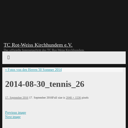
TC Rot-Weiss Kirchhundem e.V.
Der offizielle Internetauftritt des TC Rot-Weiss Kirchhundem.
«
Fotos von den Herren 50 Sommer 2014
2014-08-30_tennis_26
17. September 2016
17. September 2016
Full size is
2048 × 1536
pixels
Previous image
Next image