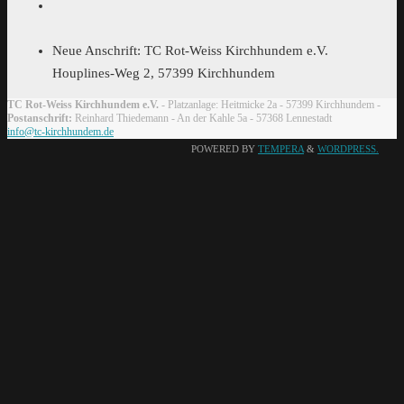
Neue Anschrift: TC Rot-Weiss Kirchhundem e.V.
Houplines-Weg 2, 57399 Kirchhundem
TC Rot-Weiss Kirchhundem e.V.
- Platzanlage: Heitmicke 2a - 57399 Kirchhundem -
Postanschrift:
Reinhard Thiedemann - An der Kahle 5a - 57368 Lennestadt
info@tc-kirchhundem.de
POWERED BY
TEMPERA
&
WORDPRESS.