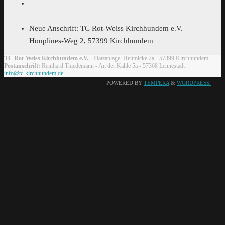
Neue Anschrift: TC Rot-Weiss Kirchhundem e.V.
Houplines-Weg 2, 57399 Kirchhundem
TC Rot-Weiss Kirchhundem e.V.
- Platzanlage: Heitmicke 2a - 57399 Kirchhundem -
Postanschrift:
Reinhard Thiedemann - An der Kahle 5a - 57368 Lennestadt
info@tc-kirchhundem.de
POWERED BY
TEMPERA
&
WORDPRESS.