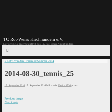
TC Rot-Weiss Kirchhundem e.V.
Der offizielle Internetauftritt des TC Rot-Weiss Kirchhundem.
«
Fotos von den Herren 50 Sommer 2014
2014-08-30_tennis_25
17. September 2016
17. September 2016
Full size is
2048 × 1536
pixels
Previous image
Next image