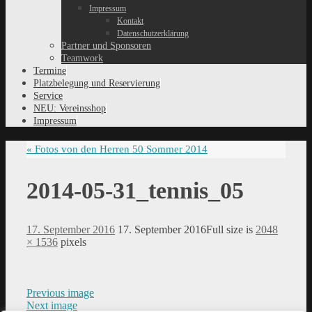
Impressum
Kontakt
Datenschutzerklärung
Partner und Sponsoren
Teamwork
Termine
Platzbelegung und Reservierung
Service
NEU: Vereinsshop
Impressum
«
Fotos von den Herren 50 Sommer 2014
2014-05-31_tennis_05
17. September 2016
17. September 2016
Full size is
2048
× 1536
pixels
Previous image
Next image