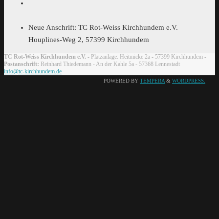
Neue Anschrift: TC Rot-Weiss Kirchhundem e.V.
Houplines-Weg 2, 57399 Kirchhundem
TC Rot-Weiss Kirchhundem e.V.
- Platzanlage: Heitmicke 2a - 57399 Kirchhundem -
Postanschrift:
Reinhard Thiedemann - An der Kahle 5a - 57368 Lennestadt
info@tc-kirchhundem.de
POWERED BY
TEMPERA
&
WORDPRESS.