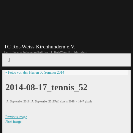
TC Rot-Weiss Kirchhundem e.V.
Der offizielle Internetauftritt des TC Rot-Weiss Kirchhundem.
«
Fotos von den Herren 50 Sommer 2014
2014-08-17_tennis_52
17. September 2016
17. September 2016
Full size is
2048 × 1447
pixels
Previous image
Next image