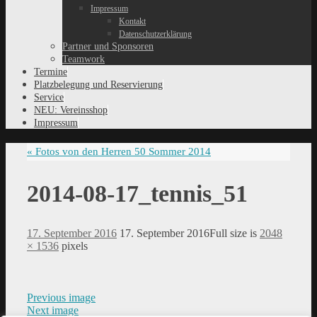
Impressum
Kontakt
Datenschutzerklärung
Partner und Sponsoren
Teamwork
Termine
Platzbelegung und Reservierung
Service
NEU: Vereinsshop
Impressum
«
Fotos von den Herren 50 Sommer 2014
2014-08-17_tennis_51
17. September 2016
17. September 2016
Full size is
2048
× 1536
pixels
Previous image
Next image