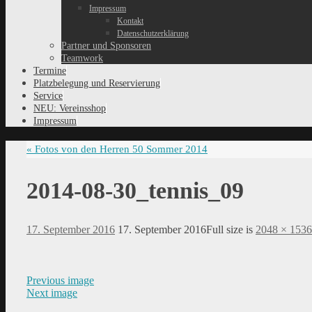
Impressum
Kontakt
Datenschutzerklärung
Partner und Sponsoren
Teamwork
Termine
Platzbelegung und Reservierung
Service
NEU: Vereinsshop
Impressum
«
Fotos von den Herren 50 Sommer 2014
2014-08-30_tennis_09
17. September 2016
17. September 2016
Full size is
2048 × 1536
Previous image
Next image