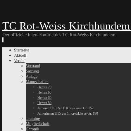
TC Rot-Weiss Kirchhundem 
Der offizielle Internetauftritt des TC Rot-Weiss Kirchhundem.
Skip
Startseite
to
Aktuell
content
Verein
Vorstand
Satzung
Anlage
Mannschaften
Herren 70
Herren 65
Herren 60
Herren 50
Junioren U18 2er 1. Kreisklasse Gr. 152
Juniorinnen U15 2er 1. Kreisklasse Gr. 190
Training
Mitgliedschaft
Chronik