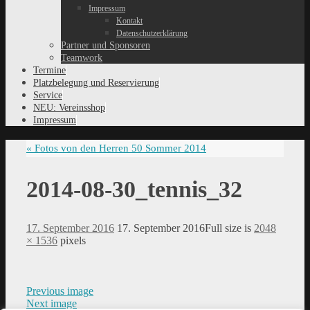
Impressum
Kontakt
Datenschutzerklärung
Partner und Sponsoren
Teamwork
Termine
Platzbelegung und Reservierung
Service
NEU: Vereinsshop
Impressum
«
Fotos von den Herren 50 Sommer 2014
2014-08-30_tennis_32
17. September 2016
17. September 2016
Full size is
2048
× 1536
pixels
Previous image
Next image