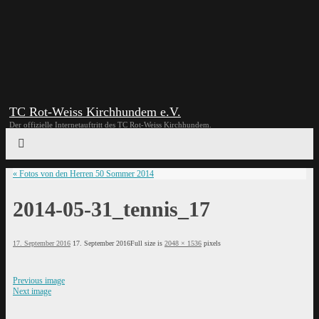
TC Rot-Weiss Kirchhundem e.V.
Der offizielle Internetauftritt des TC Rot-Weiss Kirchhundem.
«
Fotos von den Herren 50 Sommer 2014
2014-05-31_tennis_17
17. September 2016
17. September 2016
Full size is
2048 × 1536
pixels
Previous image
Next image