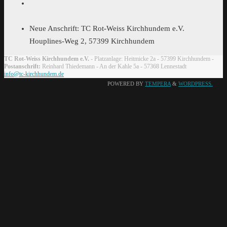
Neue Anschrift: TC Rot-Weiss Kirchhundem e.V.
Houplines-Weg 2, 57399 Kirchhundem
TC Rot-Weiss Kirchhundem e.V.
- Platzanlage: Heitmicke 2a - 57399 Kirchhundem -
Postanschrift:
Reinhard Thiedemann - An der Kahle 5a - 57368 Lennestadt
info@tc-kirchhundem.de
POWERED BY
TEMPERA
&
WORDPRESS.