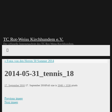
TC Rot-Weiss Kirchhundem e.V.
Der offizielle Internetauftritt des TC Rot-Weiss Kirchhundem.
«
Fotos von den Herren 50 Sommer 2014
2014-05-31_tennis_18
17. September 2016
17. September 2016
Full size is
2048 × 1536
pixels
Previous image
Next image