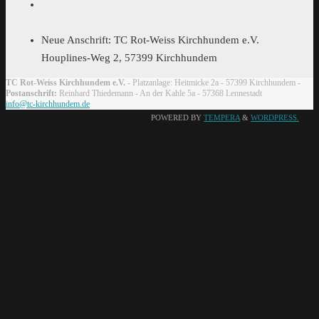
Neue Anschrift: TC Rot-Weiss Kirchhundem e.V.
Houplines-Weg 2, 57399 Kirchhundem
TC Rot-Weiss Kirchhundem e.V.
- Platzanlage: Heitmicke 2a - 57399 Kirchhundem -
Postanschrift:
Reinhard Thiedemann - An der Kahle 5a - 57368 Lennestadt
info@tc-kirchhundem.de
POWERED BY
TEMPERA
&
WORDPRESS.