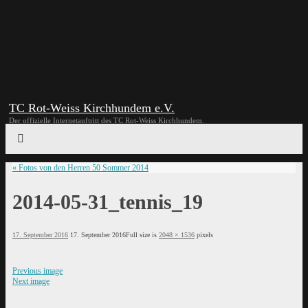
TC Rot-Weiss Kirchhundem e.V.
Der offizielle Internetauftritt des TC Rot-Weiss Kirchhundem.
«
Fotos von den Herren 50 Sommer 2014
2014-05-31_tennis_19
17. September 2016
17. September 2016
Full size is
2048 × 1536
pixels
Previous image
Next image