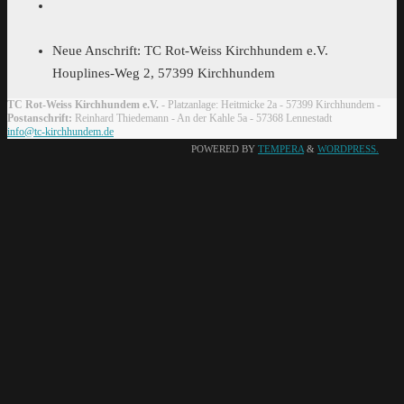
Neue Anschrift: TC Rot-Weiss Kirchhundem e.V.
Houplines-Weg 2, 57399 Kirchhundem
TC Rot-Weiss Kirchhundem e.V.
- Platzanlage: Heitmicke 2a - 57399 Kirchhundem -
Postanschrift:
Reinhard Thiedemann - An der Kahle 5a - 57368 Lennestadt
info@tc-kirchhundem.de
POWERED BY
TEMPERA
&
WORDPRESS.