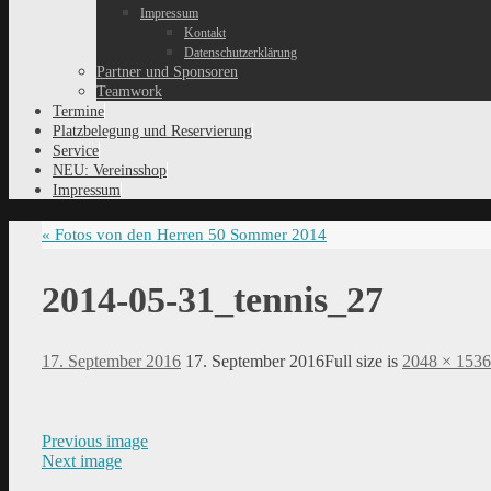
Impressum
Kontakt
Datenschutzerklärung
Partner und Sponsoren
Teamwork
Termine
Platzbelegung und Reservierung
Service
NEU: Vereinsshop
Impressum
«
Fotos von den Herren 50 Sommer 2014
2014-05-31_tennis_27
17. September 2016
17. September 2016
Full size is
2048 × 1536
Previous image
Next image