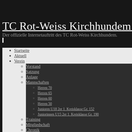
TC Rot-Weiss Kirchhundem 
Der offizielle Internetauftritt des TC Rot-Weiss Kirchhundem.
Skip
Startseite
to
Aktuell
content
Verein
Vorstand
Satzung
Anlage
Mannschaften
Herren 70
Herren 65
Herren 60
Herren 50
Junioren U18 2er 1. Kreisklasse Gr. 152
Juniorinnen U15 2er 1. Kreisklasse Gr. 190
Training
Mitgliedschaft
Chronik