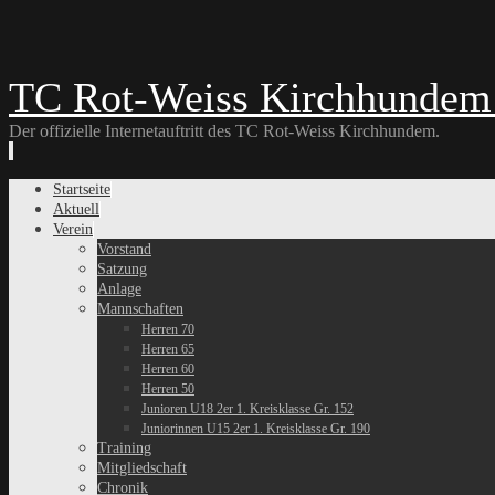
TC Rot-Weiss Kirchhundem 
Der offizielle Internetauftritt des TC Rot-Weiss Kirchhundem.
Skip
Startseite
to
Aktuell
content
Verein
Vorstand
Satzung
Anlage
Mannschaften
Herren 70
Herren 65
Herren 60
Herren 50
Junioren U18 2er 1. Kreisklasse Gr. 152
Juniorinnen U15 2er 1. Kreisklasse Gr. 190
Training
Mitgliedschaft
Chronik