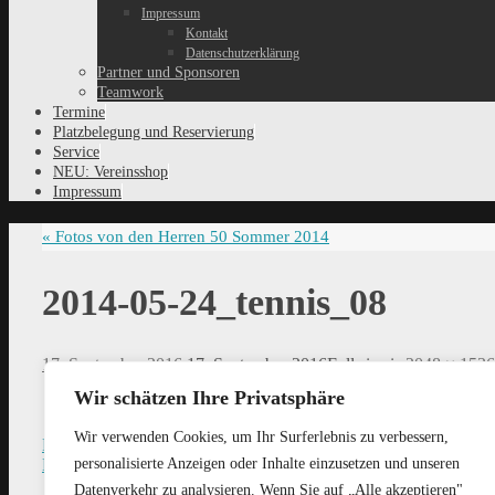
Impressum
Kontakt
Datenschutzerklärung
Partner und Sponsoren
Teamwork
Termine
Platzbelegung und Reservierung
Service
NEU: Vereinsshop
Impressum
«
Fotos von den Herren 50 Sommer 2014
2014-05-24_tennis_08
17. September 2016
17. September 2016
Full size is
2048 × 1536
Wir schätzen Ihre Privatsphäre
Wir verwenden Cookies, um Ihr Surferlebnis zu verbessern,
Previous image
personalisierte Anzeigen oder Inhalte einzusetzen und unseren
Next image
Datenverkehr zu analysieren. Wenn Sie auf „Alle akzeptieren"