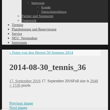
Impressum
Kontakt
Datenschutzerklärung
Partner und Sponsoren
Teamwork
Termine
Platzbelegung und Reservierung
Service
NEU: Vereinsshop
Impressum
«
Fotos von den Herren 50 Sommer 2014
2014-08-30_tennis_36
17. September 2016
17. September 2016
Full size is
2048
× 1536
pixels
Previous image
Next image