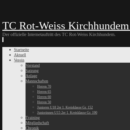
TC Rot-Weiss Kirchhundem 
Der offizielle Internetauftritt des TC Rot-Weiss Kirchhundem.
Skip
Startseite
to
Aktuell
content
Verein
Vorstand
Satzung
Anlage
Mannschaften
Herren 70
Herren 65
Herren 60
Herren 50
Junioren U18 2er 1. Kreisklasse Gr. 152
Juniorinnen U15 2er 1. Kreisklasse Gr. 190
Training
Mitgliedschaft
Chronik