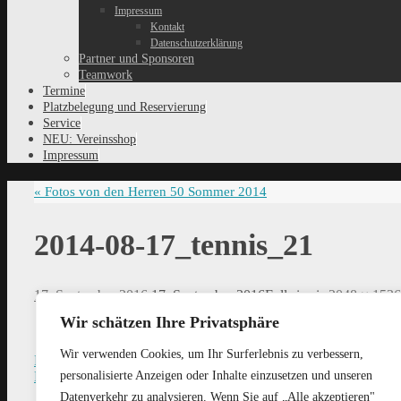
Impressum
Kontakt
Datenschutzerklärung
Partner und Sponsoren
Teamwork
Termine
Platzbelegung und Reservierung
Service
NEU: Vereinsshop
Impressum
«
Fotos von den Herren 50 Sommer 2014
2014-08-17_tennis_21
17. September 2016
17. September 2016
Full size is
2048 × 1536
Wir schätzen Ihre Privatsphäre
Wir verwenden Cookies, um Ihr Surferlebnis zu verbessern,
Previous image
personalisierte Anzeigen oder Inhalte einzusetzen und unseren
Next image
Datenverkehr zu analysieren. Wenn Sie auf „Alle akzeptieren"