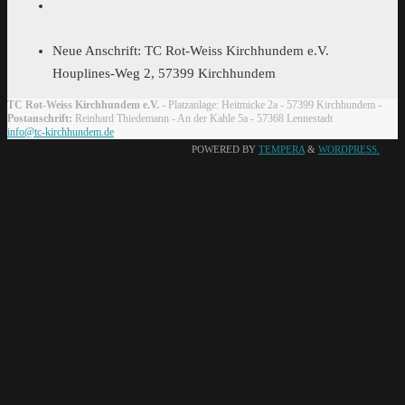
Neue Anschrift: TC Rot-Weiss Kirchhundem e.V.
Houplines-Weg 2, 57399 Kirchhundem
TC Rot-Weiss Kirchhundem e.V.
- Platzanlage: Heitmicke 2a - 57399 Kirchhundem -
Postanschrift:
Reinhard Thiedemann - An der Kahle 5a - 57368 Lennestadt
info@tc-kirchhundem.de
POWERED BY
TEMPERA
&
WORDPRESS.