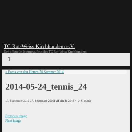
TC Rot-Weiss Kirchhundem e.V.
Der offizielle Internetauftritt des TC Rot-Weiss Kirchhundem.
«
Fotos von den Herren 50 Sommer 2014
2014-05-24_tennis_24
17. September 2016
17. September 2016
Full size is
2048 × 1447
pixels
Previous image
Next image