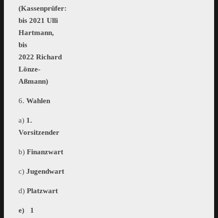
(Kassenprüfer:
bis 2021 Ulli
Hartmann,
bis
2022 Richard
Lönze-
Aßmann)
6.
Wahlen
a)
1.
Vorsitzender
b)
Finanzwart
c)
Jugendwart
d)
Platzwart
e) 1