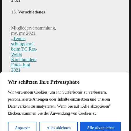
3.5.1
13.
Verschiedenes
Mitgliederversammlung
,
mv
,
mv 2021
.
„Tennis
schnuppern“
beim TC Rot-
Weiss
Kirchhundem
Fotos Juni
2021
Wir schätzen Ihre Privatsphäre
Wir verwenden Cookies, um Ihr Surferlebnis zu verbessern,
Neue Anschrift: TC Rot-Weiss Kirchhundem e.V. Houplines-
personalisierte Anzeigen oder Inhalte einzusetzen und unseren
Weg 2, 57399 Kirchhundem
Datenverkehr zu analysieren. Wenn Sie auf „Alle akzeptieren"
TC Rot-Weiss Kirchhundem e.V.
- Platzanlage: Heitmicke 2a -
klicken, stimmen Sie der Anwendung von Cookies zu.
57399 Kirchhundem -
Postanschrift:
Reinhard Thiedemann - An der Kahle 5a - 57368
Lennestadt
Anpassen
Alles ablehnen
Alle akzeptieren