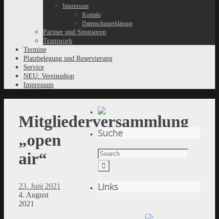
Impressum
Kontakt
Datenschutzerklärung
Partner und Sponsoren
Teamwork
Termine
Platzbelegung und Reservierung
Service
NEU: Vereinsshop
Impressum
Mitgliederversammlung
Suche
„open
air“
Links
23. Juni 2021
4. August
2021