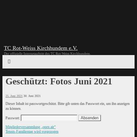
TC Rot-Weiss Kirchhundem e.V.
Der offizielle Internetauftritt des TC Rot-Weiss Kirchhundem.
Geschützt: Fotos Juni 2021
25. Juni 2021
30. Juni 2021
Dieser Inhalt ist passwortgeschützt. Bitte gib unten das Passwort ein, um ihn anzeigen
zu können.
Passwort:
Mitgliederversammlung „open air“
Tennis-Familientag wird vorgezogen