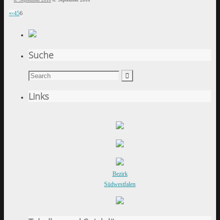
«
‹
4
5
6
Suche
Links
Bezirk
Südwestfalen