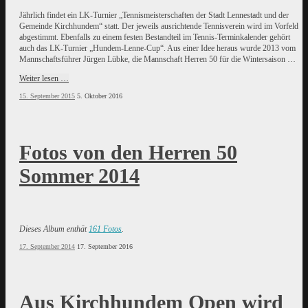
Jährlich findet ein LK-Turnier „Tennismeisterschaften der Stadt Lennestadt und der
Gemeinde Kirchhundem“ statt. Der jeweils ausrichtende Tennisverein wird im Vorfeld
abgestimmt. Ebenfalls zu einem festen Bestandteil im Tennis-Terminkalender gehört
auch das LK-Turnier „Hundem-Lenne-Cup“. Aus einer Idee heraus wurde 2013 vom
Mannschaftsführer Jürgen Lübke, die Mannschaft Herren 50 für die Wintersaison …
Weiter lesen …
15. September 2015
5. Oktober 2016
Fotos von den Herren 50
Sommer 2014
Dieses Album enthät
161 Fotos
.
17. September 2014
17. September 2016
Aus Kirchhundem Open wird